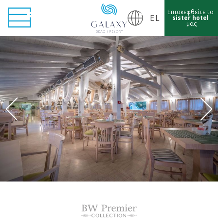
Επισκεφθείτε το
EL
sister hotel
μας