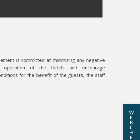
gement is committed at minimizing any negative
 operation of the hotels and encourage
onditions for the benefit of the guests, the staff
W
E
B
C
H
E