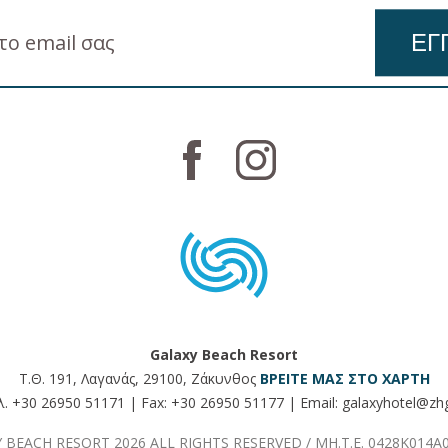
ΕΓ
Galaxy Beach Resort
Τ.Θ. 191, Λαγανάς, 29100, Ζάκυνθος
ΒΡΕΊΤΕ ΜΑΣ ΣΤΟ ΧΆΡΤΗ
λ.
+30 26950 51171
| Fax:
+30 26950 51177
| Email:
galaxyhotel@zhg
 BEACH RESORT 2026 ALL RIGHTS RESERVED / ΜΗ.Τ.Ε. 0428K014A