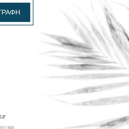
ΓΡΑΦΉ
.gr
0011400