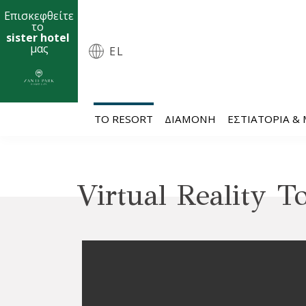
Επισκεφθείτε
το
sister hotel
μας
EL
ΤΟ RESORT
ΔΙΑΜΟΝΉ
ΕΣΤΙΑΤΌΡΙΑ &
Virtual Reality T