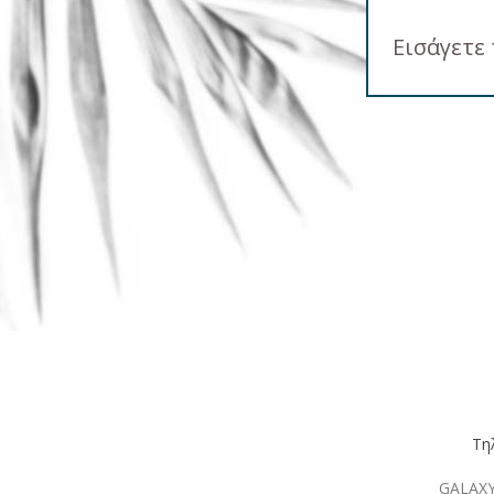
Email
Τη
GALAXY