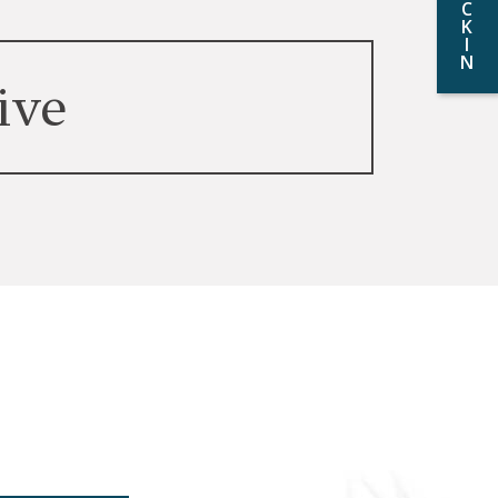
C
K
I
N
ive